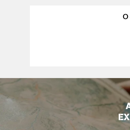
O 
EX