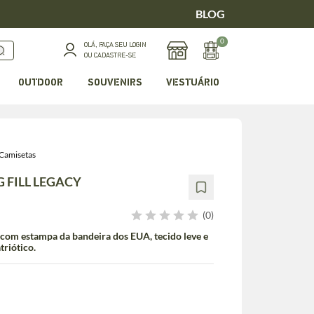
BLOG
0
OLÁ, FAÇA SEU LOGIN
OU CADASTRE-SE
OUTDOOR
SOUVENIRS
VESTUÁRIO
Camisetas
G FILL LEGACY
(0)
com estampa da bandeira dos EUA, tecido leve e
triótico.