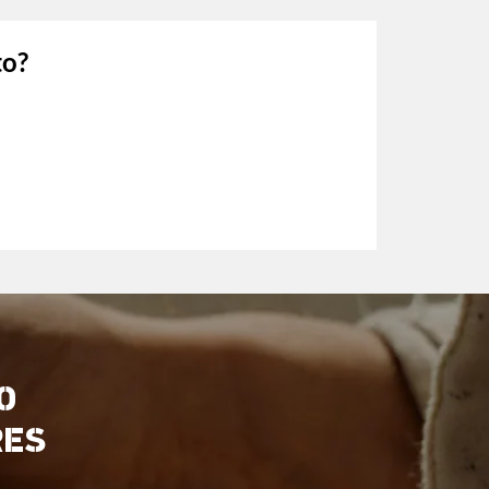
to?
O
RES