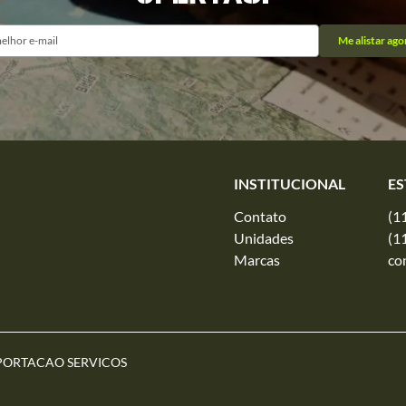
Me alistar ago
INSTITUCIONAL
ES
Contato
(1
Unidades
(1
Marcas
co
PORTACAO SERVICOS