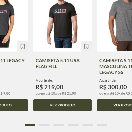
.11 LEGACY
CAMISETA 5.11 USA
CAMISETA 5.1
FLAG FILL
MASCULINA T
LEGACY SS
A partir de:
A partir de:
R$ 219,00
R$ 300,00
R$ 9,80
ou em até 10x de R$ 21,90
ou em até 10x de R$ 
ODUTO
VER PRODUTO
VER PROD