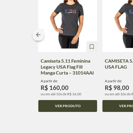
Camiseta 5.11 Feminina
CAMISETA 5
Legacy USA Flag Fill
USA FLAG
Manga Curta – 31014AAI
A partir de:
A partir de:
R$ 160,00
R$ 98,00
ou em até 10x de R$ 16,00
ou em até 10x de 
VER PRODUTO
VER PR