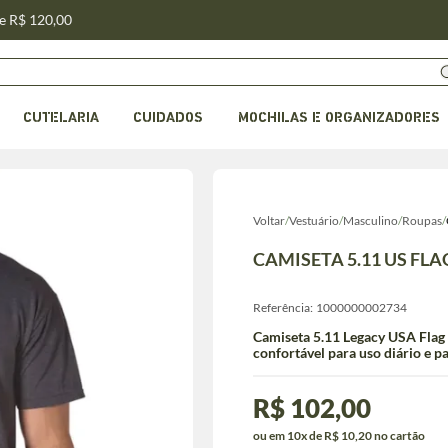
de R$ 120,00
CUTELARIA
CUIDADOS
MOCHILAS E ORGANIZADORES
Voltar
/
Vestuário
/
Masculino
/
Roupas
/
CAMISETA 5.11 US FLA
Referência:
1000000002734
Camiseta 5.11 Legacy USA Flag 
confortável para uso diário e pa
R$ 102,00
ou em 10x de R$ 10,20 no cartão