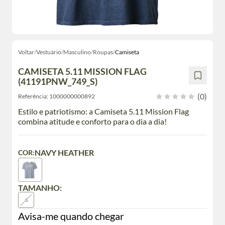
Voltar
/
Vestuário
/
Masculino
/
Roupas
/
Camiseta
CAMISETA 5.11 MISSION FLAG
(41191PNW_749_S)
(0)
Referência:
1000000000892
Estilo e patriotismo: a Camiseta 5.11 Mission Flag
combina atitude e conforto para o dia a dia!
NAVY HEATHER
COR:
TAMANHO:
S
Avisa-me quando chegar