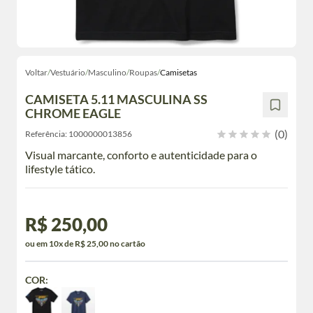
Voltar
/
Vestuário
/
Masculino
/
Roupas
/
Camisetas
CAMISETA 5.11 MASCULINA SS
CHROME EAGLE
(0)
Referência:
1000000013856
Visual marcante, conforto e autenticidade para o
lifestyle tático.
R$ 250,00
ou em 10x de R$ 25,00 no cartão
COR: