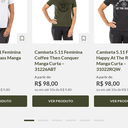
1 Feminina
Camiseta 5.11 Feminina
Camiseta 5.11 
dass Manga
Coffee Then Conquer
Happy At The 
Manga Curta –
Manga Curta –
31226ABT
31022RQW
A partir de:
A partir de:
R$ 98,00
R$ 98,00
R$ 9,80
ou em até 10x de R$ 9,80
ou em até 10x de R$ 
ODUTO
VER PRODUTO
VER PROD