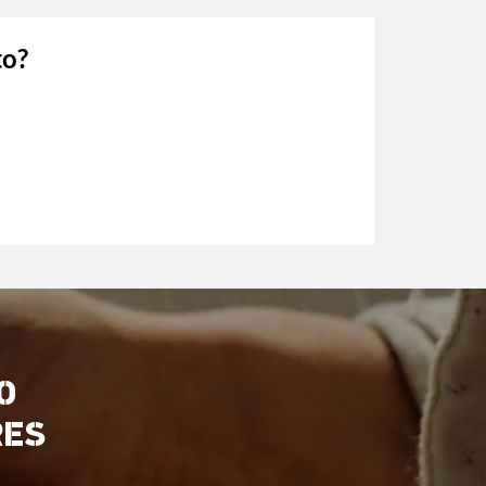
to?
O
RES