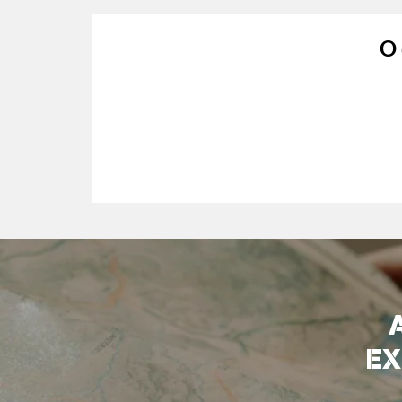
O 
EX