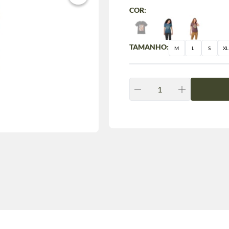
COR:
TAMANHO:
M
L
S
XL