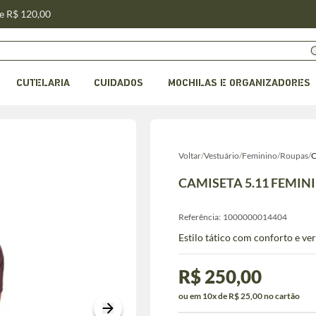
de R$ 120,00
CUTELARIA
CUIDADOS
MOCHILAS E ORGANIZADORES
Voltar
/
Vestuário
/
Feminino
/
Roupas
/
C
CAMISETA 5.11 FEMIN
Referência:
1000000014404
Estilo tático com conforto e vers
R$ 250,00
ou em 10x de R$ 25,00 no cartão