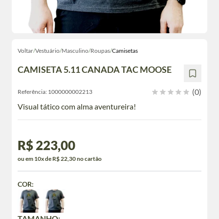
Voltar
/
Vestuário
/
Masculino
/
Roupas
/
Camisetas
CAMISETA 5.11 CANADA TAC MOOSE
(0)
Referência:
1000000002213
Visual tático com alma aventureira!
R$ 223,00
ou em 10x de R$ 22,30 no cartão
COR:
TAMANHO: