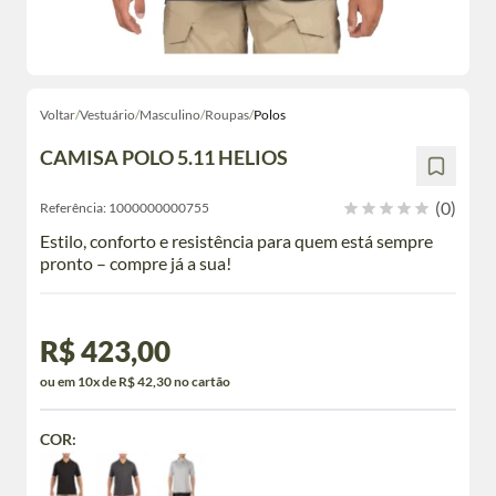
Voltar
/
Vestuário
/
Masculino
/
Roupas
/
Polos
CAMISA POLO 5.11 HELIOS
(0)
Referência:
1000000000755
Estilo, conforto e resistência para quem está sempre
pronto – compre já a sua!
R$ 423,00
ou em 10x de R$ 42,30 no cartão
COR: