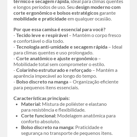
térmico e secagem rápida
, ideal para climas quentes
e longos períodos de uso. Seu
design moderno com
corte ergonômico e bolsos estratégicos
garante
mobilidade e praticidade
em qualquer ocasião.
Por que essa camisa é essencial para você?
-
Tecido leve e respirável
– Mantém o corpo fresco
e confortável o dia todo.
-
Tecnologia anti-umidade e secagem rápida
– Ideal
para climas quentes e uso prolongado.
-
Corte anatômico e ajuste ergonômico
–
Mobilidade total sem comprometer o estilo.
-
Colarinho estruturado e reforçado
– Mantém a
aparência impecável ao longo do tempo.
-
Bolso discreto na manga
– Organização eficiente
para pequenos itens essenciais.
Características principais:
Material:
Mistura de poliéster e elastano
para resistência e flexibilidade.
Corte funcional:
Modelagem anatômica para
conforto absoluto.
Bolso discreto na manga:
Praticidade e
segurança no transporte de pequenos itens.