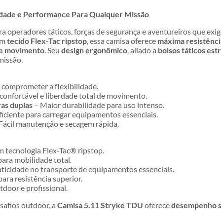
idade e Performance Para Qualquer Missão
ra operadores táticos, forças de segurança e aventureiros que ex
om
tecido Flex-Tac ripstop
, essa camisa oferece
máxima resistênci
 de movimento
. Seu
design ergonômico
, aliado a
bolsos táticos est
missão.
 comprometer a flexibilidade.
confortável e liberdade total de movimento.
ras duplas
– Maior durabilidade para uso intenso.
iciente para carregar equipamentos essenciais.
Fácil manutenção e secagem rápida.
m tecnologia Flex-Tac® ripstop.
ra mobilidade total.
ticidade no transporte de equipamentos essenciais.
ara resistência superior.
tdoor e profissional.
safios outdoor, a
Camisa 5.11 Stryke TDU
oferece
desempenho su