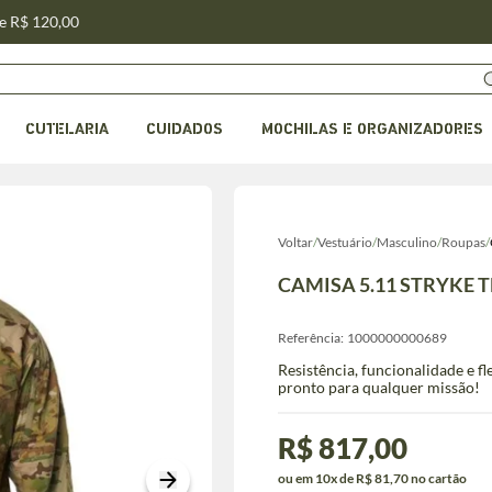
de R$ 120,00
CUTELARIA
CUIDADOS
MOCHILAS E ORGANIZADORES
Voltar
/
Vestuário
/
Masculino
/
Roupas
/
CAMISA 5.11 STRYKE 
Referência:
1000000000689
Resistência, funcionalidade e fle
pronto para qualquer missão!
R$ 817,00
ou em 10x de R$ 81,70 no cartão