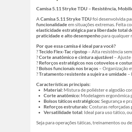
Camisa 5.11 Stryke TDU – Resistência, Mobil
A
Camisa 5.11 Stryke TDU
foi desenvolvida pa
funcionalidade
em situações extremas. Feita c
elasticidade estratégica para liberdade total
praticidade e alto desempenho
para qualquer 
Por que essa camisa é ideal para você?
?
Tecido Flex-Tac ripstop
– Alta resistência sem
?
Corte anatômico e cintura ajustável
– Ajuste 
?
Reforços estratégicos nos cotovelos e costu
?
Bolsos funcionais nos braços
– Organização ef
?
Tratamento resistente a sujeira e umidade
– 
Características principais:
Material:
Mistura de poliéster e algodão co
Corte anatômico:
Modelagem ergonômica pa
Bolsos táticos estratégicos:
Segurança e pra
Reforços estruturais:
Costuras reforçadas p
Versatilidade total:
Ideal para uso tático, ou
Seja para operações táticas, treinamentos ou de