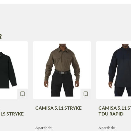
R
1
CAMISA 5.11 STRYKE
CAMISA 5.11 
LS STRYKE
TDU RAPID
A partir de:
A partir de: