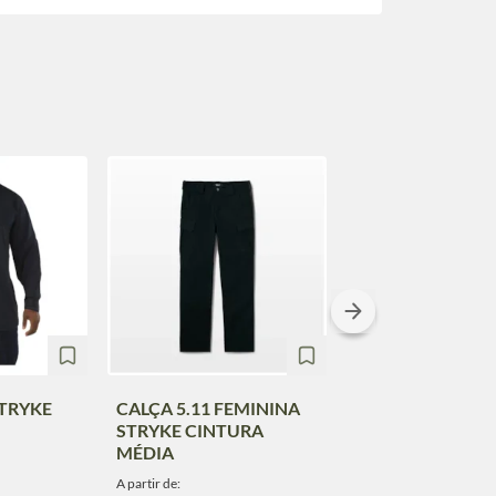
STRYKE
CALÇA 5.11 FEMININA
CAMISA 5.11
STRYKE CINTURA
MASCULINA LS
MÉDIA
CATALYST PRO 
A partir de:
A partir de: