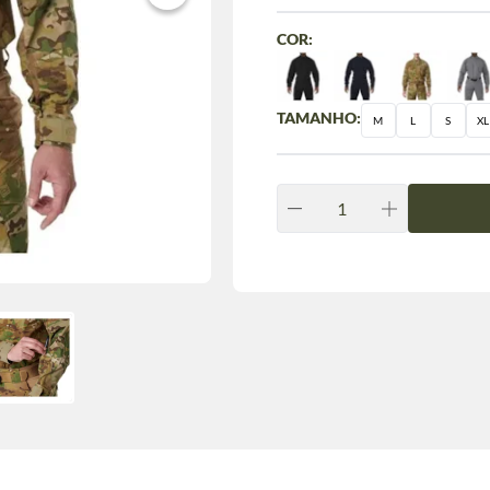
COR:
TAMANHO:
M
L
S
XL