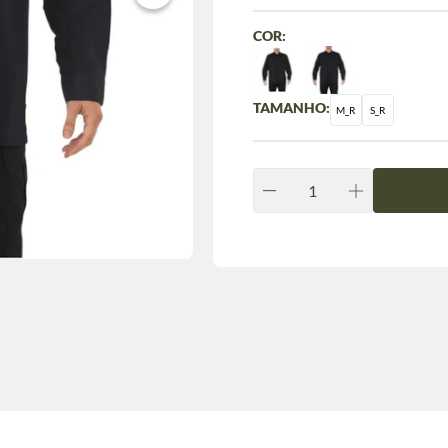
COR:
TAMANHO:
M_R
S_R