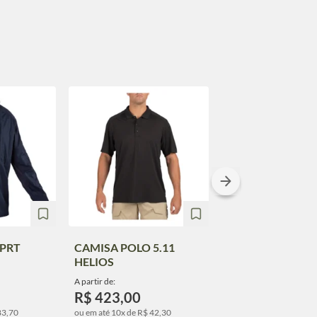
XPRT
CAMISA POLO 5.11
CAMISA POLO 5.
HELIOS
PARAMOUNT 2.
A partir de:
A partir de:
R$ 423,00
R$ 382,00
83,70
ou em até 10x de R$ 42,30
ou em até 10x de R$ 38,