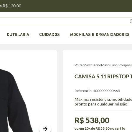
de R$ 120,00
CUTELARIA
CUIDADOS
MOCHILAS E ORGANIZADORES
Voltar
/
Vestuário
/
Masculino
/
Roupas
/
CAMISA 5.11 RIPSTOP
Referência:
1000000000665
Máxima resistência, mobilidade 
pronto para qualquer missão!
R$ 538,00
ou em 10x de R$ 53,80 no cartão