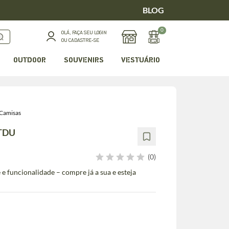
BLOG
0
OLÁ, FAÇA SEU LOGIN
OU CADASTRE-SE
OUTDOOR
SOUVENIRS
VESTUÁRIO
Camisas
 TDU
(0)
e funcionalidade – compre já a sua e esteja