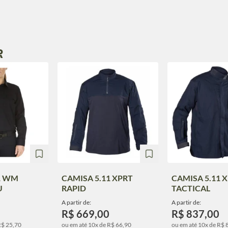
R
1 WM
CAMISA 5.11 XPRT
CAMISA 5.11 
U
RAPID
TACTICAL
A partir de:
A partir de:
R$ 669,00
R$ 837,00
R$ 25,70
ou em até 10x de R$ 66,90
ou em até 10x de R$ 