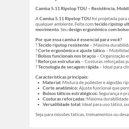
Camisa 5.11 Ripstop TDU – Resistência, Mobi
A
Camisa 5.11 Ripstop TDU
foi projetada para 
qualquer ambiente. Feita com
tecido ripstop ul
movimento
. Seu
design ergonômico com bolsos 
Por que essa camisa é essencial para você?
?
Tecido ripstop resistente
– Máxima durabilid
?
Corte ergonômico e ajuste tático
– Mobilidade
?
Bolsos funcionais nos braços
– Organização efi
?
Reforços estruturais
– Costuras reforçadas pa
?
Tecnologia de secagem rápida
– Ideal para cl
Características principais:
Material:
Mistura de poliéster e algodão rip
Corte anatômico:
Ajuste funcional que perm
Bolsos táticos estratégicos:
Segurança e pra
Costuras reforçadas:
Máxima durabilidade 
Versatilidade total:
Ideal para uso tático, ou
Seja para missões táticas, treinamentos ou desa