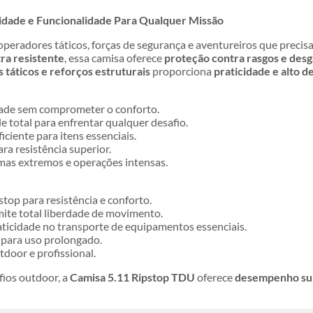
lidade e Funcionalidade Para Qualquer Missão
operadores táticos, forças de segurança e aventureiros que preci
tra resistente
, essa camisa oferece
proteção contra rasgos e desg
táticos e reforços estruturais
proporciona
praticidade e alto
ade sem comprometer o conforto.
 total para enfrentar qualquer desafio.
ciente para itens essenciais.
ra resistência superior.
imas extremos e operações intensas.
stop para resistência e conforto.
ite total liberdade de movimento.
ticidade no transporte de equipamentos essenciais.
para uso prolongado.
tdoor e profissional.
fios outdoor, a
Camisa 5.11 Ripstop TDU
oferece
desempenho supe