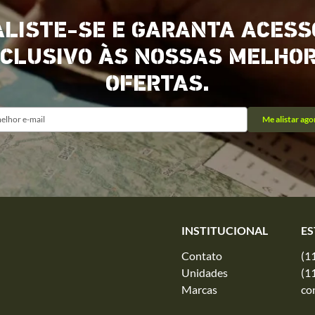
ALISTE-SE E GARANTA ACESS
CLUSIVO ÀS NOSSAS MELHO
OFERTAS.
Me alistar ago
INSTITUCIONAL
ES
Contato
(1
Unidades
(1
Marcas
co