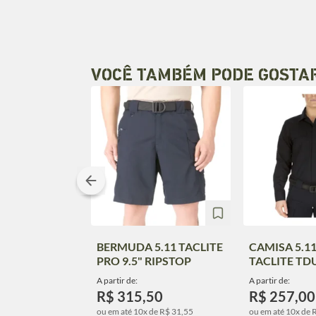
VOCÊ TAMBÉM PODE GOSTA
BERMUDA 5.11 TACLITE
CAMISA 5.1
PRO 9.5" RIPSTOP
TACLITE TD
A partir de:
A partir de:
R$ 315,50
R$ 257,00
ou em até 10x de R$ 31,55
ou em até 10x de 