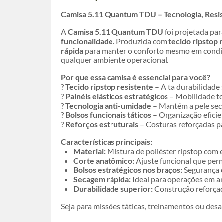
Camisa 5.11 Quantum TDU – Tecnologia, Resis
A
Camisa 5.11 Quantum TDU
foi projetada par
funcionalidade
. Produzida com
tecido ripstop 
rápida
para manter o conforto mesmo em condi
qualquer ambiente operacional.
Por que essa camisa é essencial para você?
?
Tecido ripstop resistente
– Alta durabilidade
?
Painéis elásticos estratégicos
– Mobilidade to
?
Tecnologia anti-umidade
– Mantém a pele seca
?
Bolsos funcionais táticos
– Organização eficie
?
Reforços estruturais
– Costuras reforçadas pa
Características principais:
Material:
Mistura de poliéster ripstop com el
Corte anatômico:
Ajuste funcional que perm
Bolsos estratégicos nos braços:
Segurança e
Secagem rápida:
Ideal para operações em a
Durabilidade superior:
Construção reforçad
Seja para missões táticas, treinamentos ou desa