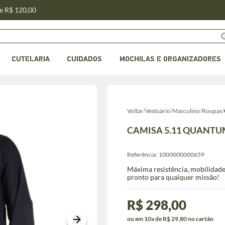
de R$ 120,00
CUTELARIA
CUIDADOS
MOCHILAS E ORGANIZADORES
Voltar
/
Vestuário
/
Masculino
/
Roupas
/
CAMISA 5.11 QUANTU
Referência:
1000000000659
Máxima resistência, mobilidade 
pronto para qualquer missão!
R$ 298,00
ou em 10x de R$ 29,80 no cartão