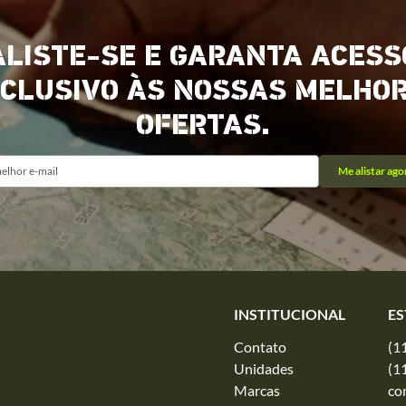
ALISTE-SE E GARANTA ACESS
CLUSIVO ÀS NOSSAS MELHO
OFERTAS.
Me alistar ago
INSTITUCIONAL
ES
Contato
(1
Unidades
(1
Marcas
co