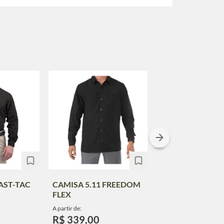
FAST-TAC
CAMISA 5.11 FREEDOM
CAMISA 5.11 GE
FLEX
STRYKE TDU RA
A partir de:
A partir de:
R$ 339,00
R$ 529,00