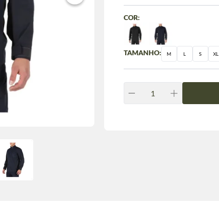
COR:
TAMANHO:
M
L
S
XL