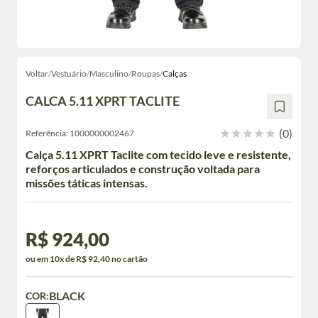
Voltar
/
Vestuário
/
Masculino
/
Roupas
/
Calças
CALCA 5.11 XPRT TACLITE
(0)
Referência:
1000000002467
Calça 5.11 XPRT Taclite com tecido leve e resistente,
reforços articulados e construção voltada para
missões táticas intensas.
R$ 924,00
ou em 10x de R$ 92,40 no cartão
BLACK
COR: