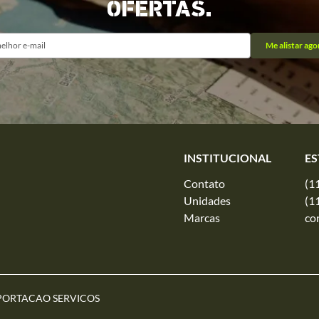
OFERTAS.
Me alistar ago
INSTITUCIONAL
ES
Contato
(1
Unidades
(1
Marcas
co
PORTACAO SERVICOS