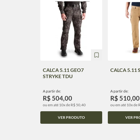
CALCA 5.11 GEO7
CALCA 5.11
STRYKE TDU
A partir de:
A partir de:
R$ 504,00
R$ 510,00
ou em até 10x de R$ 50,40
ou em até 10x de 
VER PRODUTO
VER PR