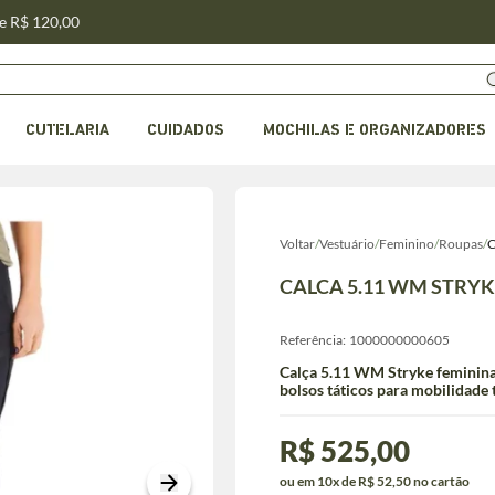
de R$ 120,00
CUTELARIA
CUIDADOS
MOCHILAS E ORGANIZADORES
Voltar
/
Vestuário
/
Feminino
/
Roupas
/
C
CALCA 5.11 WM STRYK
Referência:
1000000000605
Calça 5.11 WM Stryke feminina 
bolsos táticos para mobilidade t
R$ 525,00
ou em 10x de R$ 52,50 no cartão