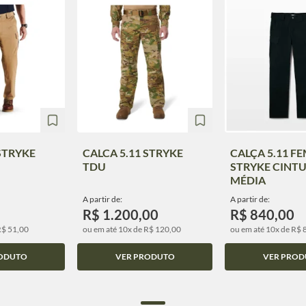
 STRYKE
CALCA 5.11 STRYKE
CALÇA 5.11 F
TDU
STRYKE CINT
MÉDIA
A partir de:
A partir de:
R$ 1.200,00
R$ 840,00
R$ 51,00
ou em até 10x de R$ 120,00
ou em até 10x de R$ 
ODUTO
VER PRODUTO
VER PROD