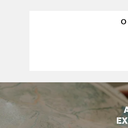
O 
EX