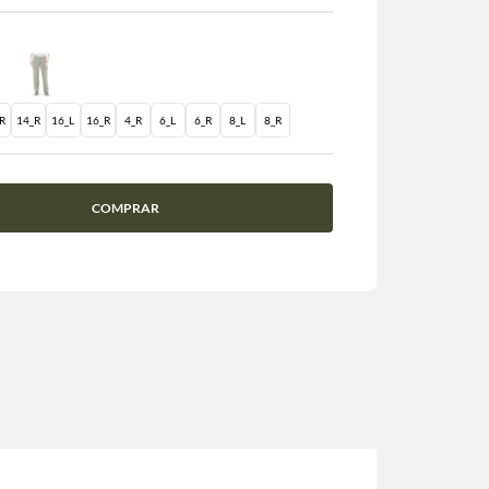
R
14_R
16_L
16_R
4_R
6_L
6_R
8_L
8_R
COMPRAR