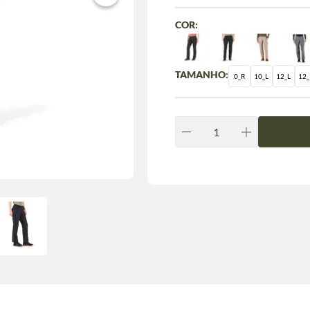
COR:
TAMANHO:
0_R
10_L
12_L
12_