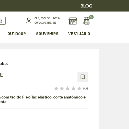
BLOG
0
OLÁ, FAÇA SEU LOGIN
OU CADASTRE-SE
OUTDOOR
SOUVENIRS
VESTUÁRIO
alças
E
(0)
com tecido Flex-Tac elástico, corte anatômico e
otal.