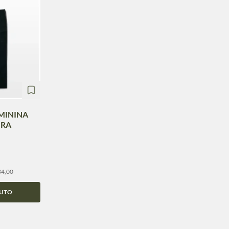
EMININA
URA
84,00
UTO