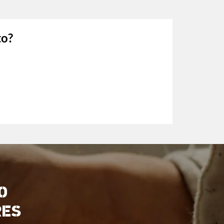
to?
O
RES