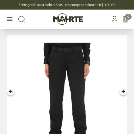
Frete grátis para todo o Brasil em compras acima de R$ 120,00
0