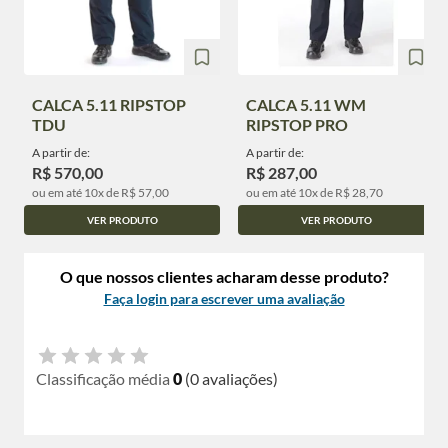
CALCA 5.11 RIPSTOP
CALCA 5.11 WM
TDU
RIPSTOP PRO
A partir de:
A partir de:
R$ 570,00
R$ 287,00
ou em até 10x de R$ 57,00
ou em até 10x de R$ 28,70
VER PRODUTO
VER PRODUTO
O que nossos clientes acharam desse produto?
Faça login para escrever uma avaliação
Classificação média
0
(0 avaliações)