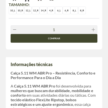
TAMANHO:
10_L
10_R
12_L
12_R
14_R
4_R
6_L
6_R
8_L
8_R
COMPRAR
Informações técnicas
Calça 5.11 WM ABR Pro – Resistência, Conforto e
Performance Para o Dia a Dia
A
Calça 5.11 WM ABR Pro
foi desenvolvida para
mulheres que buscam durabilidade, mobilidade e
conforto
em suas atividades diárias ou táticas. Com
tecido elástico FlexLite Ripstop, bolsos
estratégicos e um ajuste ergonômico
, essa calça