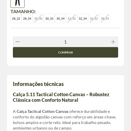
TAMANHO:
28_32
28_34
30_30
30_32
30_34
32_32
32_34
36_32
38_34
COMPRAR
Informações técnicas
Calça 5.11 Tactical Cotton Canvas – Robustez
Clássica com Conforto Natural
A
Calça Tactical Cotton Canvas
oferece durabilidade e
conforto do algodão canvas com reforço em áreas-chave,
bolsos amplos e corte reto. Ideal para trabalho pesado,
ambientes urbanos ou de campo.