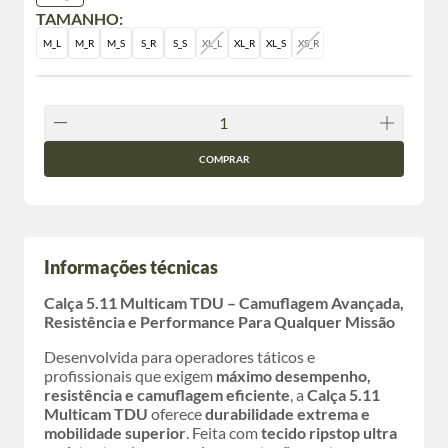
TAMANHO:
M_L
M_R
M_S
S_R
S_S
XL_L
XL_R
XL_S
XS_R
COMPRAR
Informações técnicas
Calça 5.11 Multicam TDU – Camuflagem Avançada,
Resistência e Performance Para Qualquer Missão
Desenvolvida para operadores táticos e
profissionais que exigem
máximo desempenho,
resistência e camuflagem eficiente
, a
Calça 5.11
Multicam TDU
oferece
durabilidade extrema e
mobilidade superior
. Feita com
tecido ripstop ultra