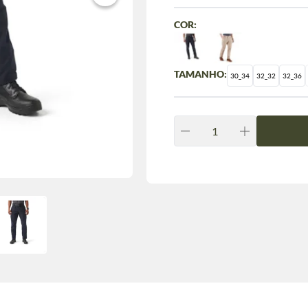
COR:
TAMANHO:
30_34
32_32
32_36