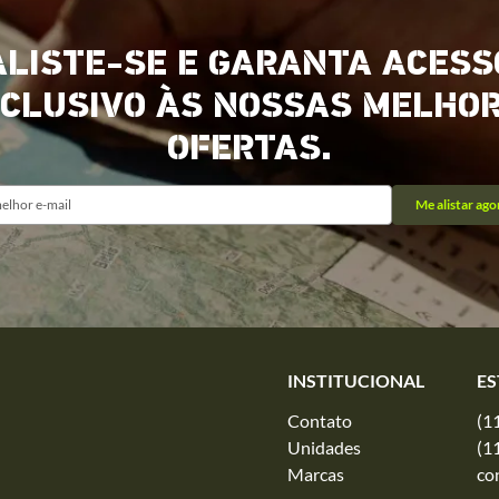
ALISTE-SE E GARANTA ACESS
CLUSIVO ÀS NOSSAS MELHO
OFERTAS.
Me alistar ago
INSTITUCIONAL
ES
Contato
(1
Unidades
(1
Marcas
co