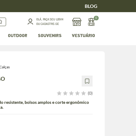
BLOG
0
OLÁ, FAÇA SEU LOGIN
OU CADASTRE-SE
OUTDOOR
SOUVENIRS
VESTUÁRIO
Calças
GO
(0)
do resistente, bolsos amplos e corte ergonômico
a.