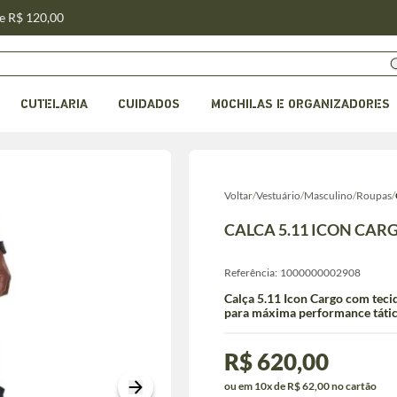
de R$ 120,00
CUTELARIA
CUIDADOS
MOCHILAS E ORGANIZADORES
Voltar
/
Vestuário
/
Masculino
/
Roupas
/
CALCA 5.11 ICON CAR
Referência:
1000000002908
Calça 5.11 Icon Cargo com teci
para máxima performance tátic
R$ 620,00
ou em 10x de R$ 62,00 no cartão