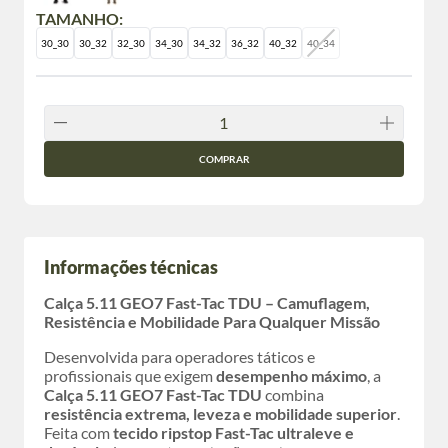
TAMANHO:
30_30
30_32
32_30
34_30
34_32
36_32
40_32
40_34
COMPRAR
Informações técnicas
Calça 5.11 GEO7 Fast-Tac TDU – Camuflagem,
Resistência e Mobilidade Para Qualquer Missão
Desenvolvida para operadores táticos e
profissionais que exigem
desempenho máximo
, a
Calça 5.11 GEO7 Fast-Tac TDU
combina
resistência extrema, leveza e mobilidade superior
.
Feita com
tecido ripstop Fast-Tac ultraleve e