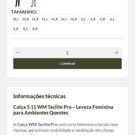
TAMANHO:
10_L
10_R
12_R
14_L
14_R
16_L
16_R
2_L
2_R
4_R
6_L
6_R
8_L
8_R
COMPRAR
Informações técnicas
Calça 5.11 WM Taclite Pro – Leveza Feminina
para Ambientes Quentes
A
Calça WM Taclite Pro
une corte feminino e tecido leve
ripstop, garantindo mobilidade e ventilação em climas