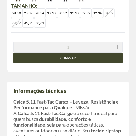
TAMANHO:
28_30
28_32
28_34
30_30
30_32
32_30
32_32
32_34
34_32
36_32
36_34
38_34
COMPRAR
Informações técnicas
Calça 5.11 Fast-Tac Cargo – Leveza, Resistência e
Performance para Qualquer Missão
A
Calça 5.11 Fast-Tac Cargo
é a escolha ideal para
quem busca
durabilidade, conforto e
funcionalidade
, seja para operações táticas,
aventuras outdoor ou uso diário. Seu
tecido ripstop