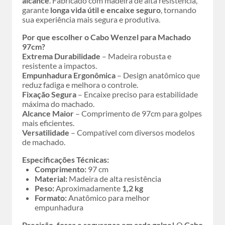
alcance
. Fabricado com madeira de alta resistência,
garante
longa vida útil e encaixe seguro
, tornando
sua experiência mais segura e produtiva.
Por que escolher o Cabo Wenzel para Machado
97cm?
Extrema Durabilidade
– Madeira robusta e
resistente a impactos.
Empunhadura Ergonômica
– Design anatômico que
reduz fadiga e melhora o controle.
Fixação Segura
– Encaixe preciso para estabilidade
máxima do machado.
Alcance Maior
– Comprimento de 97cm para golpes
mais eficientes.
Versatilidade
– Compatível com diversos modelos
de machado.
Especificações Técnicas:
Comprimento:
97 cm
Material:
Madeira de alta resistência
Peso:
Aproximadamente
1,2 kg
Formato:
Anatômico para melhor
empunhadura
Precisão, força e segurança em cada golpe!
O
Cabo