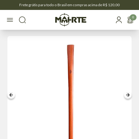
Frete grátis para todo o Brasil em compras acima de R$ 120,00
0