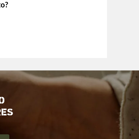
to?
O
RES