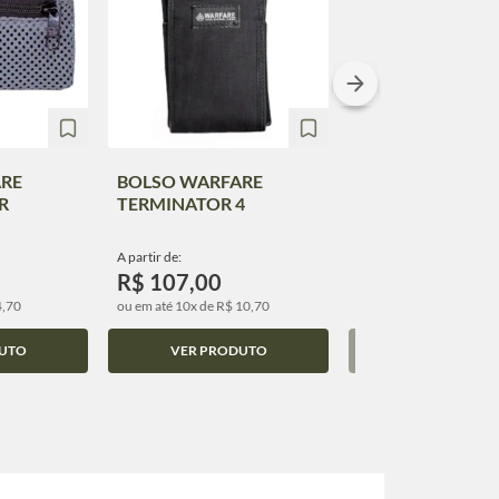
RE
BOLSO WARFARE
BOLSO WARFAR
R
TERMINATOR 4
VERTICAL MINI
A partir de:
A partir de:
R$ 107,00
R$ 62,00
4,70
ou em até 10x de R$ 10,70
ou em até 10x de R$ 6,2
UTO
VER PRODUTO
VER PRODUT