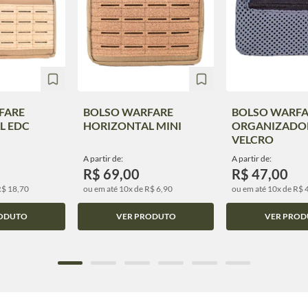
FARE
BOLSO WARFARE
BOLSO WARFA
L EDC
HORIZONTAL MINI
ORGANIZADO
VELCRO
A partir de:
A partir de:
R$ 69,00
R$ 47,00
R$ 18,70
ou em até 10x de R$ 6,90
ou em até 10x de R$ 
ODUTO
VER PRODUTO
VER PROD