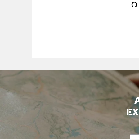
O 
EX