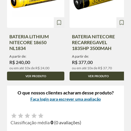
BATERIA LITHIUM
BATERIA NITECORE
NITECORE 18650
RECARREGAVEL
NL1834
1835HP 3500MAH
A partir de:
A partir de:
R$ 240,00
R$ 377,00
ou em até 10x de R$ 24,00
ou em até 10x de R$ 37,70
VER PRODUTO
VER PRODUTO
O que nossos clientes acharam desse produto?
Faça login para escrever uma avaliação
Classificação média
0
(0 avaliações)