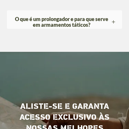
O que é um prolongador e para que serve
em armamentos táticos?
ALISTE-SE E GARANTA
ACESSO EXCLUSIVO ÀS
NOSSAS MELHORES