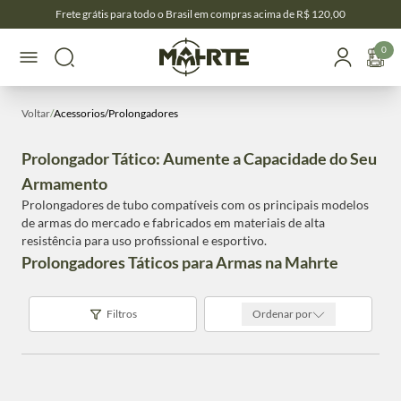
Frete grátis para todo o Brasil em compras acima de R$ 120,00
0
Voltar
/
Acessorios/prolongadores
Prolongador Tático: Aumente a Capacidade do Seu
Armamento
Prolongadores de tubo compatíveis com os principais modelos
de armas do mercado e fabricados em materiais de alta
resistência para uso profissional e esportivo.
Prolongadores Táticos para Armas na Mahrte
Filtros
Ordenar por