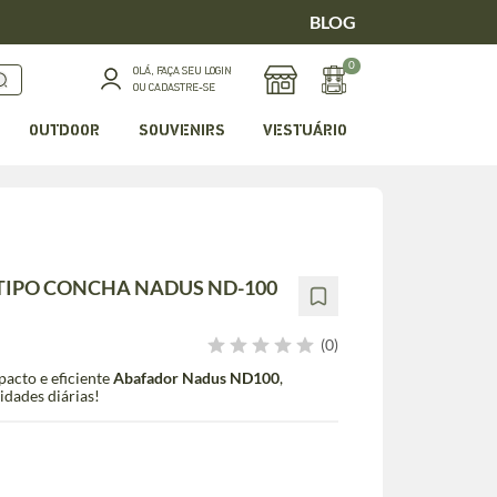
BLOG
0
OLÁ, FAÇA SEU LOGIN
OU CADASTRE-SE
OUTDOOR
SOUVENIRS
VESTUÁRIO
TIPO CONCHA NADUS ND-100
(0)
acto e eficiente
Abafador Nadus ND100
,
idades diárias!