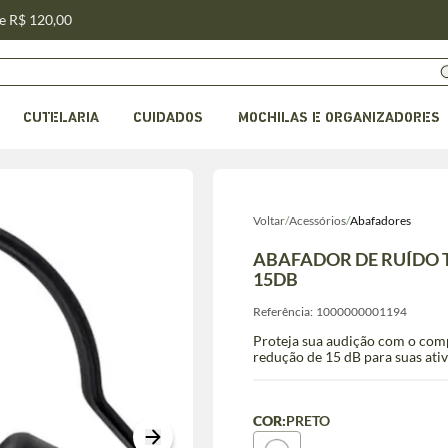
de R$ 120,00
CUTELARIA
CUIDADOS
MOCHILAS E ORGANIZADORES
Voltar
/
Acessórios
/
Abafadores
ABAFADOR DE RUÍDO 
15DB
Referência:
1000000001194
Proteja sua audição com o comp
redução de 15 dB para suas ativ
COR:
PRETO