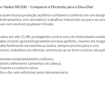
or Nadus ND100 – Compacto e Eficiente para o Dia a Dia!
ra quem busca proteção auditiva confiável e conforto em um design
 treinamentos, tiro recreativo, trabalhos industriais ou para se 
ue vai com você em qualquer missão.
ruídos em até 15 dB, protegendo contra sons de intensidade mode
das e haste ajustável garantem encaixe perfeito, mesmo em longa
abe facilmente na mochila ou bolsa, sempre pronto para o uso.
treinos, trabalhos em oficinas, aventuras ao ar livre e outras situ
ambientes moderadamente ruidosos.
ptável a diferentes tamanhos de cabeça.
iciente e conforto extra.
dia a dia, sem adicionar peso desnecessário.