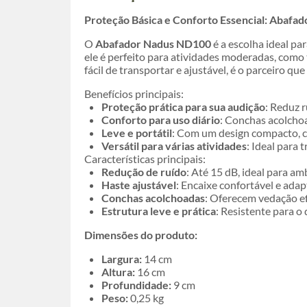
Proteção Básica e Conforto Essencial: Abafad
O
Abafador Nadus ND100
é a escolha ideal pa
ele é perfeito para atividades moderadas, como
fácil de transportar e ajustável, é o parceiro q
Benefícios principais:
Proteção prática para sua audição
: Reduz 
Conforto para uso diário
: Conchas acolchoa
Leve e portátil
: Com um design compacto, c
Versátil para várias atividades
: Ideal para 
Características principais:
Redução de ruído
: Até 15 dB, ideal para 
Haste ajustável
: Encaixe confortável e ada
Conchas acolchoadas
: Oferecem vedação ef
Estrutura leve e prática
: Resistente para o 
Dimensões do produto:
Largura:
14 cm
Altura:
16 cm
Profundidade:
9 cm
Peso:
0,25 kg