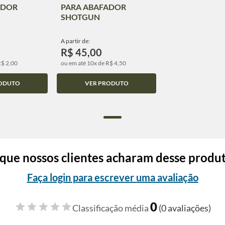
ADOR
PARA ABAFADOR
SHOTGUN
A partir de:
R$ 45,00
R$ 2,00
ou em até 10x de R$ 4,50
ODUTO
VER PRODUTO
que nossos clientes acharam desse produ
Faça login para escrever uma avaliação
0
Classificação média
(0 avaliações)