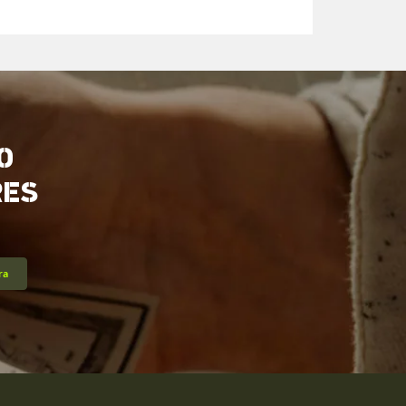
O
RES
ra