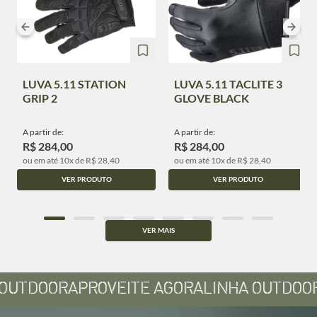
LUVA 5.11 STATION
LUVA 5.11 TACLITE 3
GRIP 2
GLOVE BLACK
A partir de:
A partir de:
R$ 284,00
R$ 284,00
ou em até 10x de R$ 28,40
ou em até 10x de R$ 28,40
VER PRODUTO
VER PRODUTO
VER MAIS
TDOOR
APROVEITE AGORA
LINHA OUTDOOR
A