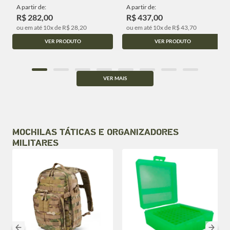
A partir de:
A partir de:
R$ 282,00
R$ 437,00
ou em até 10x de R$ 28,20
ou em até 10x de R$ 43,70
VER PRODUTO
VER PRODUTO
VER MAIS
MOCHILAS TÁTICAS E ORGANIZADORES
MILITARES